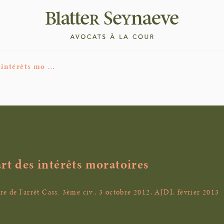
s intérêts mo …
rt des intérêts moratoires
 de l'arrêt Cass. 3ème civ., 3 octobre 2012, AJDI, février 2013