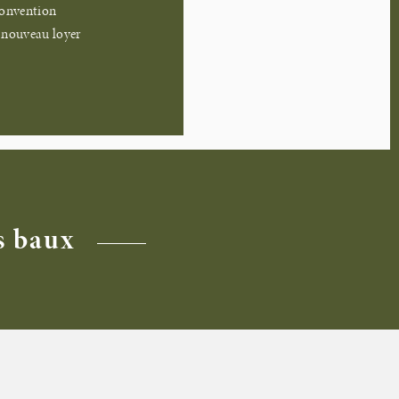
 convention
u nouveau loyer
s baux