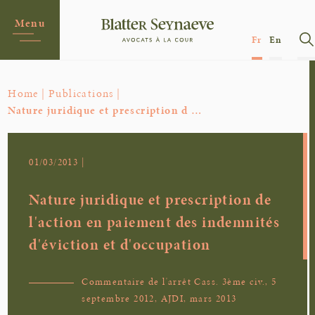
Menu
Fr
En
Home |
Publications |
Nature juridique et prescription d …
01/03/2013 |
Nature juridique et prescription de
l'action en paiement des indemnités
d'éviction et d'occupation
Commentaire de l'arrêt Cass. 3ème civ., 5
septembre 2012, AJDI, mars 2013