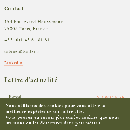
Contact
154 boulevard Haussmann
75008 Paris, France
+33 (0)1 45 61 81 81
cabinet@blatter.fr
Linkedin
Lettre d'actualité
S'ABONNER
Nous utilisons des cookies pour vous offrir la
meilleure expérience sur notre site.
Vous pouvez en savoir plus sur les cookies que nous
Mentions légales
utilisons ou les désactiver dans
paramètres
.
©Blatter Seynaeve 2026. All rights reserved |
Agence de