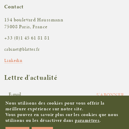
Contact
154 boulevard Haussmann
75008 Paris, France
+33 (0)1 45 61 81 81
cabinet@blatter.fr
Linkedin
Lettre d'actualité
S'ABONNER
Nous utilisons des cookies pour vous offrir la
meilleure expérience sur notre site.
Vous pouvez en savoir plus sur les cookies que nous
Mentions légales
utilisons ou les désactiver dans
paramètres
.
©Blatter Seynaeve 2026. All rights reserved |
Agence de