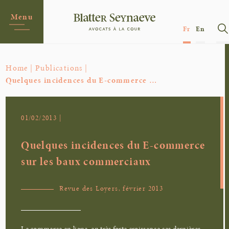
Menu
Fr
En
Home |
Publications |
Quelques incidences du E-commerce …
01/02/2013 |
Quelques incidences du E-commerce
sur les baux commerciaux
Revue des Loyers, février 2013