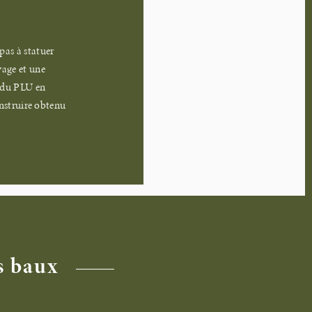
pas à statuer
vage et une
n du PLU en
construire obtenu
s baux