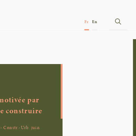
Fr
En
 motivée par
de construire
 Constr.-Urb. juin