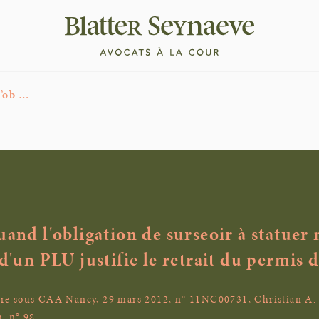
l’ob …
uand l'obligation de surseoir à statuer
 d'un PLU justifie le retrait du permis 
e sous CAA Nancy, 29 mars 2012, n° 11NC00731, Christian A. -
. n° 98