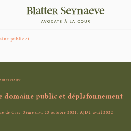
aine public et …
ommerciaux
le domaine public et déplafonnement
 de Cass. 3ème civ., 13 octobre 2021, AJDI, avril 2022