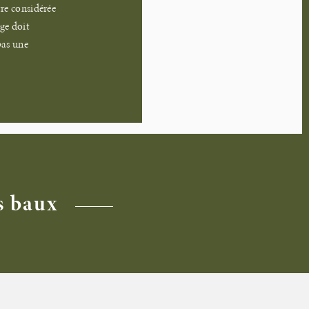
tre considérée
ge doit
pas une
s baux