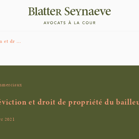
n et dr …
ommerciaux
viction et droit de propriété du baille
er 2021