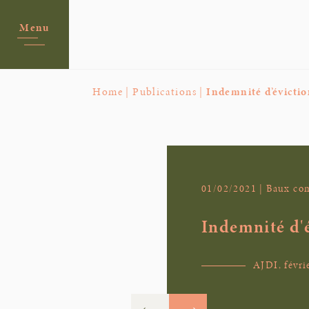
Menu
Home |
Publications |
Indemnité d’évictio
01/02/2021 | Baux c
Indemnité d'é
AJDI, févri