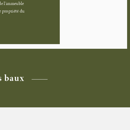
 de l’immeuble
e propriété du
s baux