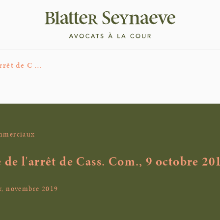
rrêt de C …
ommerciaux
e l'arrêt de Cass. Com., 9 octobre 20
r, novembre 2019