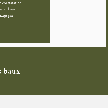
la constatation
d’une clause
exigé par
s baux