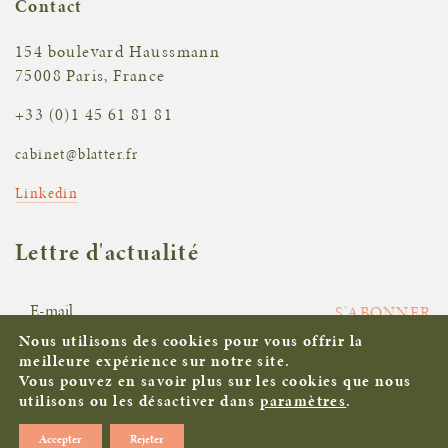
Contact
154 boulevard Haussmann
75008 Paris, France
+33 (0)1 45 61 81 81
cabinet@blatter.fr
Linkedin
Lettre d'actualité
S'ABONNER
Nous utilisons des cookies pour vous offrir la
meilleure expérience sur notre site.
Vous pouvez en savoir plus sur les cookies que nous
Mentions légales
utilisons ou les désactiver dans
paramètres
.
©Blatter Seynaeve 2026. All rights reserved |
Agence de
Accepter
Rejeter
communication - Eliott & Markus