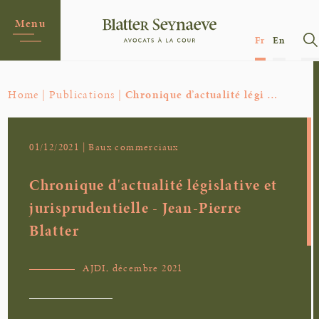
Menu
Fr
En
Home |
Publications |
Chronique d’actualité légi …
01/12/2021 | Baux commerciaux
Chronique d'actualité législative et
jurisprudentielle - Jean-Pierre
Blatter
AJDI, décembre 2021