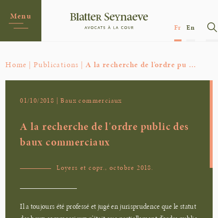
Menu
Fr
En
Home |
Publications |
A la recherche de l’ordre pu …
01/10/2018 | Baux commerciaux
A la recherche de l'ordre public des
baux commerciaux
Loyers et copr., octobre 2018.
Il a toujours été professé et jugé en jurisprudence que le statut