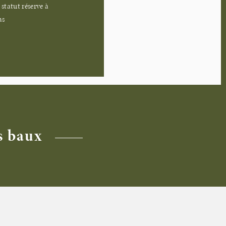
statut réserve à
as
s baux