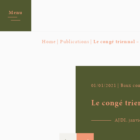
Menu
Home |
Publications |
Le congé triennal –
01/01/2021 | Baux c
Le congé trie
AJDI, janvi