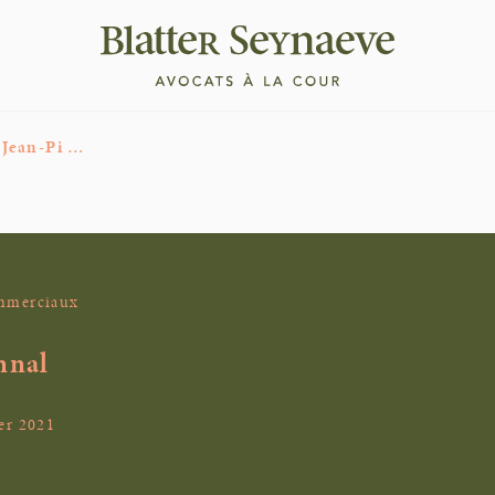
 Jean-Pi …
ommerciaux
nnal
er 2021