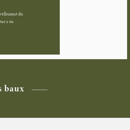
ouvellement du
eur a eu
s baux