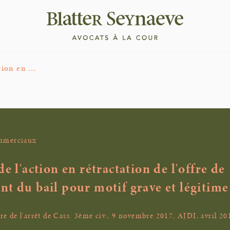
ction en …
ommerciaux
e l'action en rétractation de l'offre de
t du bail pour motif grave et légitime
 de l'arrêt de Cass. 3ème civ., 9 novembre 2017, AJDI, avril 20