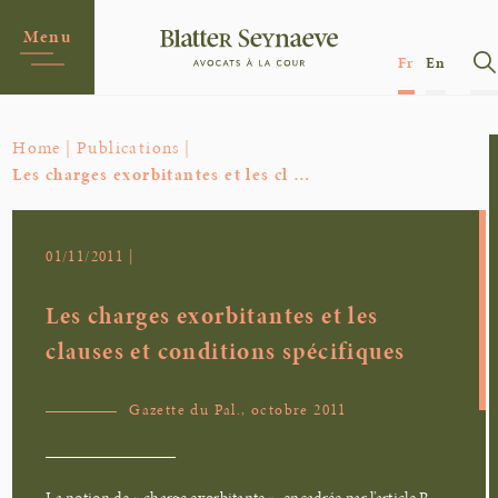
Menu
Fr
En
Home |
Publications |
Les charges exorbitantes et les cl …
01/11/2011 |
Les charges exorbitantes et les
clauses et conditions spécifiques
Gazette du Pal., octobre 2011