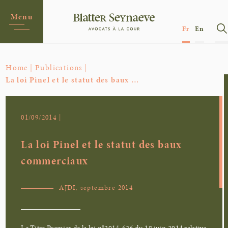
Menu
Fr
En
Home |
Publications |
La loi Pinel et le statut des baux …
01/09/2014 |
La loi Pinel et le statut des baux
commerciaux
AJDI, septembre 2014