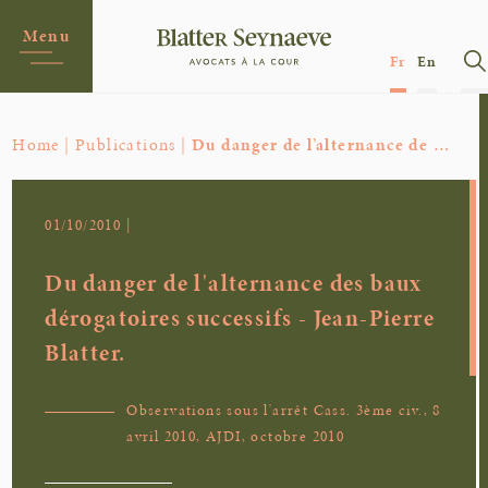
Menu
Fr
En
Home |
Publications |
Du danger de l’alternance de …
01/10/2010 |
Du danger de l'alternance des baux
dérogatoires successifs - Jean-Pierre
Blatter.
Observations sous l'arrêt Cass. 3ème civ., 8
avril 2010, AJDI, octobre 2010