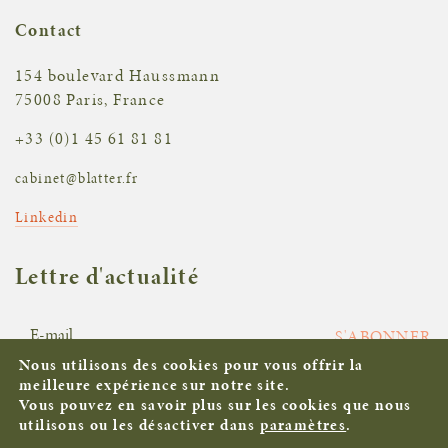
Contact
154 boulevard Haussmann
75008 Paris, France
+33 (0)1 45 61 81 81
cabinet@blatter.fr
Linkedin
Lettre d'actualité
S'ABONNER
Nous utilisons des cookies pour vous offrir la
meilleure expérience sur notre site.
Vous pouvez en savoir plus sur les cookies que nous
Mentions légales
utilisons ou les désactiver dans
paramètres
.
©Blatter Seynaeve 2026. All rights reserved |
Agence de