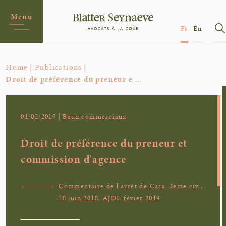
Menu
Fr
En
Home |
Publications |
Droit de préférence du preneur e …
01/02/2019 | Baux commerciaux
Droit de préférence du preneur et
commission d'agence
Commentaire de l'arrêt de Cass. 3ème civ.,
28 juin 2018, AJDI, févier 2019