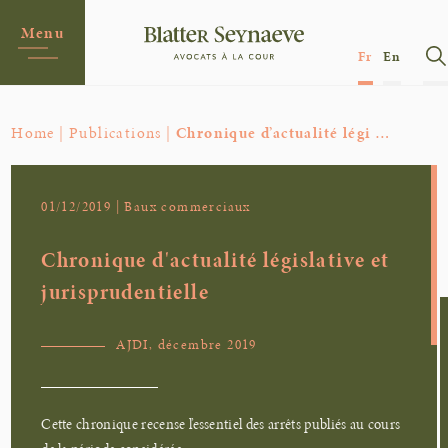
Menu
Fr
En
Home |
Publications |
Chronique d’actualité légi …
01/12/2019 | Baux commerciaux
Chronique d'actualité législative et
jurisprudentielle
AJDI, décembre 2019
Cette chronique recense l’essentiel des arrêts publiés au cours